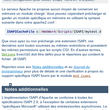
Le serveur Apache ne propose aucun moyen de conserver en
mémoire un module chargé. Vous pouvez cependant précharger et
garder un module spécifique en mémoire en utilisant la syntaxe
suivante dans votre apache2.conf :
ISAPICacheFile
 c
:/
WebWork
/
Scripts
/
ISAPI
/
mytest
.
dll
Que vous ayez ou non préchargé une extension ISAPI, ces
dernières sont toutes soumises au mêmes restrictions et possèdent
les mêmes permissions que les scripts CGI. En d'autres termes,
doit être défini pour le répertoire qui contient le
Options
ExecCGI
fichier .dll ISAPI.
Reportez-vous aux
Notes additionnelles
et au
Journal du
programmeur
pour plus de détails et une clarification à propos du
support spécifique ISAPI fourni par le module
.
mod_isapi
Notes additionnelles
L'implémentation ISAPI d'Apache se conforme à toutes les
spécifications ISAPI 2.0, à l'exception de certaines extensions
"spécifiques Microsoft" utilisant des entrées/sorties asynchrones. Le