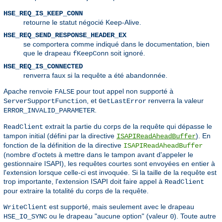
HSE_REQ_IS_KEEP_CONN
retourne le statut négocié Keep-Alive.
HSE_REQ_SEND_RESPONSE_HEADER_EX
se comportera comme indiqué dans le documentation, bien
que le drapeau
soit ignoré.
fKeepConn
HSE_REQ_IS_CONNECTED
renverra faux si la requête a été abandonnée.
Apache renvoie
pour tout appel non supporté à
FALSE
, et
renverra la valeur
ServerSupportFunction
GetLastError
.
ERROR_INVALID_PARAMETER
extrait la partie du corps de la requête qui dépasse le
ReadClient
tampon initial (défini par la directive
). En
ISAPIReadAheadBuffer
fonction de la définition de la directive
ISAPIReadAheadBuffer
(nombre d'octets à mettre dans le tampon avant d'appeler le
gestionnaire ISAPI), les requêtes courtes sont envoyées en entier à
l'extension lorsque celle-ci est invoquée. Si la taille de la requête est
trop importante, l'extension ISAPI doit faire appel à
ReadClient
pour extraire la totalité du corps de la requête.
est supporté, mais seulement avec le drapeau
WriteClient
ou le drapeau "aucune option" (valeur
). Toute autre
HSE_IO_SYNC
0