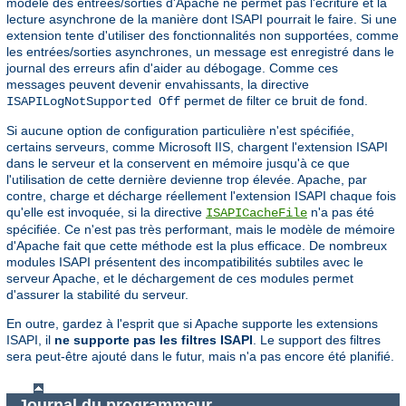
modèle des entrées/sorties d'Apache ne permet pas l'écriture et la
lecture asynchrone de la manière dont ISAPI pourrait le faire. Si une
extension tente d'utiliser des fonctionnalités non supportées, comme
les entrées/sorties asynchrones, un message est enregistré dans le
journal des erreurs afin d'aider au débogage. Comme ces
messages peuvent devenir envahissants, la directive
permet de filter ce bruit de fond.
ISAPILogNotSupported Off
Si aucune option de configuration particulière n'est spécifiée,
certains serveurs, comme Microsoft IIS, chargent l'extension ISAPI
dans le serveur et la conservent en mémoire jusqu'à ce que
l'utilisation de cette dernière devienne trop élevée. Apache, par
contre, charge et décharge réellement l'extension ISAPI chaque fois
qu'elle est invoquée, si la directive
n'a pas été
ISAPICacheFile
spécifiée. Ce n'est pas très performant, mais le modèle de mémoire
d'Apache fait que cette méthode est la plus efficace. De nombreux
modules ISAPI présentent des incompatibilités subtiles avec le
serveur Apache, et le déchargement de ces modules permet
d'assurer la stabilité du serveur.
En outre, gardez à l'esprit que si Apache supporte les extensions
ISAPI, il
ne supporte pas les filtres ISAPI
. Le support des filtres
sera peut-être ajouté dans le futur, mais n'a pas encore été planifié.
Journal du programmeur