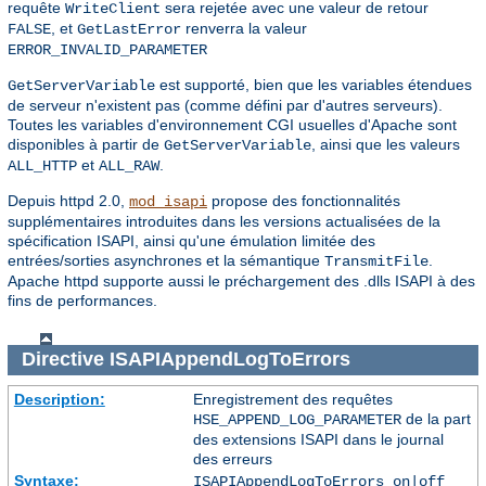
requête
sera rejetée avec une valeur de retour
WriteClient
, et
renverra la valeur
FALSE
GetLastError
ERROR_INVALID_PARAMETER
est supporté, bien que les variables étendues
GetServerVariable
de serveur n'existent pas (comme défini par d'autres serveurs).
Toutes les variables d'environnement CGI usuelles d'Apache sont
disponibles à partir de
, ainsi que les valeurs
GetServerVariable
et
.
ALL_HTTP
ALL_RAW
Depuis httpd 2.0,
propose des fonctionnalités
mod_isapi
supplémentaires introduites dans les versions actualisées de la
spécification ISAPI, ainsi qu'une émulation limitée des
entrées/sorties asynchrones et la sémantique
.
TransmitFile
Apache httpd supporte aussi le préchargement des .dlls ISAPI à des
fins de performances.
Directive
ISAPIAppendLogToErrors
Description:
Enregistrement des requêtes
de la part
HSE_APPEND_LOG_PARAMETER
des extensions ISAPI dans le journal
des erreurs
Syntaxe:
ISAPIAppendLogToErrors on|off