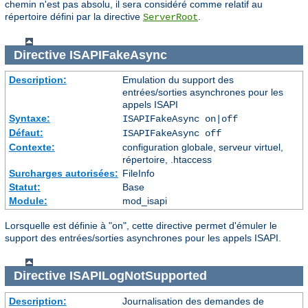
chemin n'est pas absolu, il sera considéré comme relatif au
répertoire défini par la directive
.
ServerRoot
Directive
ISAPIFakeAsync
Description:
Emulation du support des
entrées/sorties asynchrones pour les
appels ISAPI
Syntaxe:
ISAPIFakeAsync on|off
Défaut:
ISAPIFakeAsync off
Contexte:
configuration globale, serveur virtuel,
répertoire, .htaccess
Surcharges autorisées:
FileInfo
Statut:
Base
Module:
mod_isapi
Lorsquelle est définie à "on", cette directive permet d'émuler le
support des entrées/sorties asynchrones pour les appels ISAPI.
Directive
ISAPILogNotSupported
Description:
Journalisation des demandes de