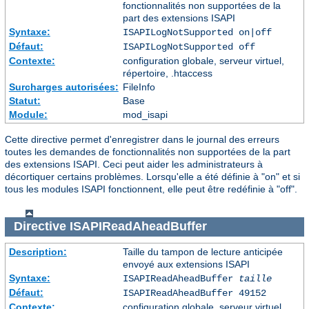
fonctionnalités non supportées de la
part des extensions ISAPI
Syntaxe:
ISAPILogNotSupported on|off
Défaut:
ISAPILogNotSupported off
Contexte:
configuration globale, serveur virtuel,
répertoire, .htaccess
Surcharges autorisées:
FileInfo
Statut:
Base
Module:
mod_isapi
Cette directive permet d'enregistrer dans le journal des erreurs
toutes les demandes de fonctionnalités non supportées de la part
des extensions ISAPI. Ceci peut aider les administrateurs à
décortiquer certains problèmes. Lorsqu'elle a été définie à "on" et si
tous les modules ISAPI fonctionnent, elle peut être redéfinie à "off".
Directive
ISAPIReadAheadBuffer
Description:
Taille du tampon de lecture anticipée
envoyé aux extensions ISAPI
Syntaxe:
ISAPIReadAheadBuffer
taille
Défaut:
ISAPIReadAheadBuffer 49152
Contexte:
configuration globale, serveur virtuel,