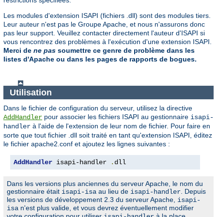
restrictions spécifiées.
Les modules d'extension ISAPI (fichiers .dll) sont des modules tiers.
Leur auteur n'est pas le Groupe Apache, et nous n'assurons donc
pas leur support. Veuillez contacter directement l'auteur d'ISAPI si
vous rencontrez des problèmes à l'exécution d'une extension ISAPI.
Merci de
ne pas
soumettre ce genre de problème dans les
listes d'Apache ou dans les pages de rapports de bogues.
Utilisation
Dans le fichier de configuration du serveur, utilisez la directive
pour associer les fichiers ISAPI au gestionnaire
AddHandler
isapi-
à l'aide de l'extension de leur nom de fichier. Pour faire en
handler
sorte que tout fichier .dll soit traité en tant qu'extension ISAPI, éditez
le fichier apache2.conf et ajoutez les lignes suivantes :
AddHandler
 isapi-handler 
.
dll
Dans les versions plus anciennes du serveur Apache, le nom du
gestionnaire était
au lieu de
. Depuis
isapi-isa
isapi-handler
les versions de développement 2.3 du serveur Apache,
isapi-
n'est plus valide, et vous devrez éventuellement modifier
isa
votre configuration pour utiliser
à la place.
isapi-handler