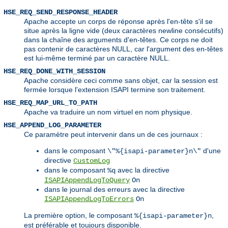
HSE_REQ_SEND_RESPONSE_HEADER
Apache accepte un corps de réponse après l'en-tête s'il se
situe après la ligne vide (deux caractères newline consécutifs)
dans la chaîne des arguments d'en-têtes. Ce corps ne doit
pas contenir de caractères NULL, car l'argument des en-têtes
est lui-même terminé par un caractère NULL.
HSE_REQ_DONE_WITH_SESSION
Apache considère ceci comme sans objet, car la session est
fermée lorsque l'extension ISAPI termine son traitement.
HSE_REQ_MAP_URL_TO_PATH
Apache va traduire un nom virtuel en nom physique.
HSE_APPEND_LOG_PARAMETER
Ce paramètre peut intervenir dans un de ces journaux :
dans le composant
d'une
\"%{isapi-parameter}n\"
directive
CustomLog
dans le composant
avec la directive
%q
ISAPIAppendLogToQuery
On
dans le journal des erreurs avec la directive
ISAPIAppendLogToErrors
On
La première option, le composant
,
%{isapi-parameter}n
est préférable et toujours disponible.