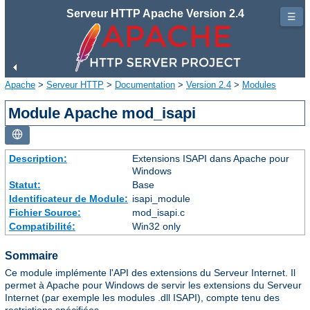
Serveur HTTP Apache Version 2.4
☰
Apache
>
Serveur HTTP
>
Documentation
>
Version 2.4
>
Modules
Module Apache mod_isapi
Description:
Extensions ISAPI dans Apache pour
Windows
Statut:
Base
Identificateur de Module:
isapi_module
Fichier Source:
mod_isapi.c
Compatibilité:
Win32 only
Sommaire
Ce module implémente l'API des extensions du Serveur Internet. Il
permet à Apache pour Windows de servir les extensions du Serveur
Internet (par exemple les modules .dll ISAPI), compte tenu des