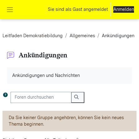
Zum Hauptinhalt
Sie sind als Gast angemeldet
Anmelden
Website-Übersicht
Leitfaden Demokratiebildung
Allgemeines
Ankündigungen
Ankündigungen
Abschlussbedingungen
Ankündigungen und Nachrichten
Foren durchsuchen
Foren durchsuchen
Da Sie keiner Gruppe angehören, können Sie kein neues
Thema beginnen.