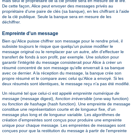
mais seul le propriétaire de la clé privée sera en mesure de le lire.
De cette façon, Alice peut envoyer des messages privés au
propriétaire d'une paire de clés (sa banque), en les chiffrant à l'aide
de la clé publique. Seule la banque sera en mesure de les
déchiffrer.
Empreinte d'un message
Bien qu'Alice puisse chiffrer son message pour le rendre privé, il
subsiste toujours le risque que quelqu'un puisse modifier le
message original ou le remplacer par un autre, afin d'effectuer le
transfert de fonds à son profit, par exemple. Une solution pour
garantir l'intégrité du message consisterait pour Alice à créer un
résumé concentré de son message qu'elle enverrait à sa banque
avec ce dernier. A la réception du message, la banque crée son
propre résumé et le compare avec celui qu'Alice a envoyé. Si les
deux résumés sont identiques, le message reçu n'a pas été modifié.
Un résumé tel que celui-ci est appelé
empreinte numérique de
message
(message digest),
fonction irréversible
(one-way function)
ou
fonction de hashage
(hash function). Une empreinte de message
constitue une représentation courte et de longueur fixe, d'un
message plus long et de longueur variable. Les algorithmes de
création d'empreintes sont conçus pour produire une empreinte
unique pour chaque message. Les empreintes de messages sont
conçues pour que la restitution du message à partir de l'empreinte