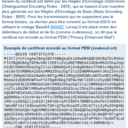
binaire du certificat est défini par les Règles d'Encodage Distinctives
(Distinguished Encoding Rules - DER), qui se basent d'une manière
plus générale sur les Règles d'Encodage de Base (Basic Encoding
Rules - BER). Pour les transmissions qui ne supportent pas le
format binaire, ce dernier peut être converti au format ASCII en
utilisant le codage Base64 [
MIME
]. Lorsqu'il est placé entre des
délimiteurs de début et de fin (comme ci-dessous), on dit que le
certificat est encodé au format PEM ("Privacy Enhanced Mail").
Exemple de certificat encodé au format PEM (snakeoil.crt)
-----BEGIN CERTIFICATE-----

MIIC7jCCAlegAwIBAgIBATANBgkqhkiG9w0BAQQFADCBqTELMAkGA1U
FTATBgNVBAgTDFNuYWtlIERlc2VydDETMBEGA1UEBxMKU25ha2UgVG9
A1UEChMOU25ha2UgT2lsLCBMdGQxHjAcBgNVBAsTFUNlcnRpZmljYXR
cml0eTEVMBMGA1UEAxMMU25ha2UgT2lsIENBMR4wHAYJKoZIhvcNAQk
bmFrZW9pbC5kb20wHhcNOTgxMDIxMDg1ODM2WhcNOTkxMDIxMDg1ODM
MAkGA1UEBhMCWFkxFTATBgNVBAgTDFNuYWtlIERlc2VydDETMBEGA1U
a2UgVG93bjEXMBUGA1UEChMOU25ha2UgT2lsLCBMdGQxFzAVBgNVBAs
cnZlciBUZWFtMRkwFwYDVQQDExB3d3cuc25ha2VvaWwuZG9tMR8wHQY
AQkBFhB3d3dAc25ha2VvaWwuZG9tMIGfMA0GCSqGSIb3DQEBAQUAA4G
gQDH9Ge/s2zcH+da+rPTx/DPRp3xGjHZ4GG6pCmvADIEtBtKBFAcZ64
vKR+yy5DGQiijsH1D/j8HlGE+q4TZ8OFk7BNBFazHxFbYI4OKMiCxdK
lWoANFlAzlSdbxeGVHoT0K+gT5w3UxwZKv2DLbCTzLZyPwIDAQABoyY
HRMECDAGAQH/AgEAMBEGCWCGSAGG+EIBAQQEAwIAQDANBgkqhkiG9w0
gQAZUIHAL4D09oE6Lv2k56Gp38OBDuILvwLg1v1KL8mQR+KFjghCrtp
2q2QoyulCgSzHbEGmi0EsdkPfg6mp0penssIFePYNI+/8u9HT4LuKMJ
dUHzICxBVC1lnHyYGjDuAMhe396lYAn8bCld1/L4NMGBCQ==

-----END CERTIFICATE-----