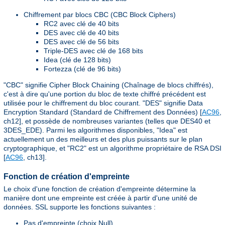
Chiffrement par blocs CBC (CBC Block Ciphers)
RC2 avec clé de 40 bits
DES avec clé de 40 bits
DES avec clé de 56 bits
Triple-DES avec clé de 168 bits
Idea (clé de 128 bits)
Fortezza (clé de 96 bits)
"CBC" signifie Cipher Block Chaining (Chaînage de blocs chiffrés),
c'est à dire qu'une portion du bloc de texte chiffré précédent est
utilisée pour le chiffrement du bloc courant. "DES" signifie Data
Encryption Standard (Standard de Chiffrement des Données) [
AC96
,
ch12], et possède de nombreuses variantes (telles que DES40 et
3DES_EDE). Parmi les algorithmes disponibles, "Idea" est
actuellement un des meilleurs et des plus puissants sur le plan
cryptographique, et "RC2" est un algorithme propriétaire de RSA DSI
[
AC96
, ch13].
Fonction de création d'empreinte
Le choix d'une fonction de création d'empreinte détermine la
manière dont une empreinte est créée à partir d'une unité de
données. SSL supporte les fonctions suivantes :
Pas d'empreinte (choix Null)