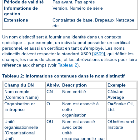
Période de validité
Pas avant, Pas après
Informations de
Version, Numéro de série
gestion
Extensions
Contraintes de base, Drapeaux Netscape,
etc.
Un nom distinctif sert à fournir une identité dans un contexte
spécifique -- par exemple, un individu peut posséder un certificat
personnel, et aussi un certificat en tant qu'employé. Les noms
distinctifs doivent respecter le standard X509 [
X509
], qui définit les
champs, les noms de champs, et les abréviations utilisées pour faire
référence aux champs (voir
Tableau 2
).
Tableau 2: Informations contenues dans le nom distinctif
Champ du DN
Abrév.
Description
Exemple
Nom complet
CN
Nom certifié
CN=Joe
(Common Name)
Average
Organisation or
O
Nom est associé à
O=Snake Oil,
Entreprise
cette
Ltd.
organisation
Unité
OU
Nom est associé
OU=Research
organisationnelle
avec cette
Institute
(Organizational
unité
Unit)
organisationnelle, par