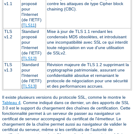
v1.1
proposé
contre les attaques de type Cipher block
pour
chaining (CBC).
l'Internet
(de l'IETF)
[
TLS11
]
TLS
Standard
Mise à jour de TLS 1.1 rendant les
v1.2
proposé
condensés MD5 obsolètes, et introduisant
pour
une incompatibilité avec SSL ce qui interdit
l'Internet
toute négociation en vue d'une utilisation
(de l'IETF)
de SSLv2.
[
TLS12
]
TLS
Standard
Révision majeure de TLS 1.2 supprimant la
v1.3
pour
cryptographie patrimoniale, assurant une
l'Internet
confidentialité absolue et remaniant le
(de l'IETF)
protocole de négociation pour une sécurité
[
TLS13
]
et des performances accrues.
Il existe plusieurs versions du protocole SSL, comme le montre le
Tableau 4
. Comme indiqué dans ce dernier, un des apports de SSL
3.0 est le support du chargement des chaînes de certification. Cette
fonctionnalité permet à un serveur de passer au navigateur un
certificat de serveur accompagné du certificat de l'émetteur. Le
chargement de la chaîne permet aussi au navigateur de valider le
certificat du serveur, même si les certificats de l'autorité de