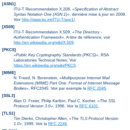
[ASN1]
ITU-T Recommendation X.208,
Specification of Abstract
Syntax Notation One (ASN.1)
, dernière mise à jour en 2008.
Voir
http://www.itu.int/ITU-T/asn1/
.
[X509]
ITU-T Recommendation X.509,
The Directory -
Authentication Framework
. A titre de référence, voir
http://en.wikipedia.org/wiki/X.509
.
[PKCS]
Public Key Cryptography Standards (PKCS)
, RSA
Laboratories Technical Notes, Voir
https://en.wikipedia.org/wiki/PKCS
.
[MIME]
N. Freed, N. Borenstein,
Multipurpose Internet Mail
Extensions (MIME) Part One: Format of Internet Message
Bodies
, RFC2045. Voir par exemple la
RFC 2045
.
[SSL3]
Alan O. Freier, Philip Karlton, Paul C. Kocher,
The SSL
Protocol Version 3.0
, 1996. Voir la
RFC 6101
.
[TLS1]
Tim Dierks, Christopher Allen,
The TLS Protocol Version
1.0
, 1999. Voir la
RFC 2246
.