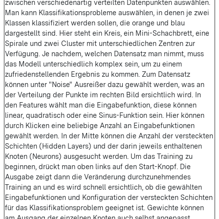
zwischen verschiedenartig verteilten Datenpunkten auswählen.
Man kann Klassifikationsprobleme auswählen, in denen je zwei
Klassen klassifiziert werden sollen, die orange und blau
dargestellt sind. Hier steht ein Kreis, ein Mini-Schachbrett, eine
Spirale und zwei Cluster mit unterschiedlichen Zentren zur
Verfügung. Je nachdem, welchen Datensatz man nimmt, muss
das Modell unterschiedlich komplex sein, um zu einem
zufriedenstellenden Ergebnis zu kommen. Zum Datensatz
können unter
Noise
Ausreißer dazu gewählt werden, was an
der Verteilung der Punkte im rechten Bild ersichtlich wird. In
den Features wählt man die Eingabefunktion, diese können
linear, quadratisch oder eine Sinus-Funktion sein. Hier können
durch Klicken eine beliebige Anzahl an Eingabefunktionen
gewählt werden. In der Mitte können die Anzahl der versteckten
Schichten (Hidden Layers) und der darin jeweils enthaltenen
Knoten (Neurons) ausgesucht werden. Um das Training zu
beginnen, drückt man oben links auf den Start-Knopf. Die
Ausgabe zeigt dann die Veränderung durchzunehmendes
Training an und es wird schnell ersichtlich, ob die gewählten
Eingabefunktionen und Konfiguration der versteckten Schichten
für das Klassifikationsproblem geeignet ist. Gewichte können
am Ausgang der einzelnen Knoten auch selbst angepasst