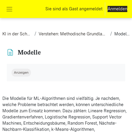
Zum Hauptinhalt
Sie sind als Gast angemeldet
Anmelden
Website-Übersicht
KI in der Schule
Verstehen: Methodische Grundlagen
Modelle
Modelle
Abschlussbedingungen
Anzeigen
Die Modelle für ML-Algorithmen sind vielfältig. Je nachdem,
welche Probleme betrachtet werden, können unterschiedliche
Modelle zum Einsatz kommen. Dazu zählen: Lineare Regression,
Gradientenverfahren, Logistische Regression, Support Vector
Machines, Entscheidungsbäume, Random Forest, Nächste-
Nachbarn-Klassifikation, k-Means-Algorithmen,