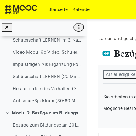
Zum Hauptinhalt
Herausforderndes Verhalten (30-60 Minuten)
Startseite
Kalender
UK (30-60 Minuten)
Modul 6b: Schülerschaft LERNEN
Einklappen
Lernen und geisti
Schülerschaft LERNEN Im 3. Kapitel des Teils A ...
Bezü
Video Modul 6b Video: Schülerschaft LERNEN, e...
Impulsfragen Als Ergänzung können Sie Ihr Wisse...
Abschlussbedi
Als erledigt 
Schülerschaft LERNEN (20 Minuten)
Herausforderndes Verhalten (30-60 Minuten)
Sie arbeiten in
Autismus-Spektrum (30-60 Minuten)
Mögliche Bearb
Modul 7: Bezüge zum Bildungsplan 2016
Einklappen
Bezüge zum Bildungsplan 2016 Modul 7 beleuchtet...