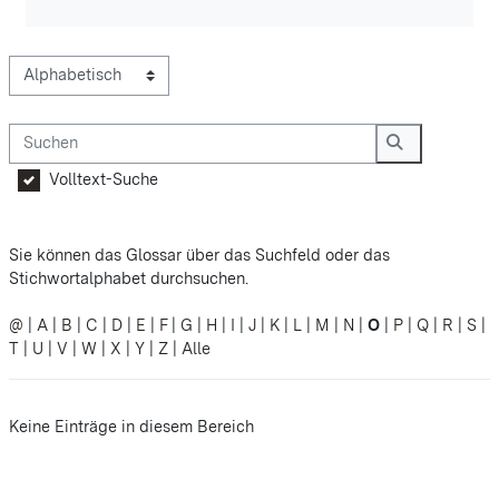
Sie können das Glossar über das Suchfeld oder das Stichwortalp
Suchen
Suchen
Volltext-Suche
Sie können das Glossar über das Suchfeld oder das
Stichwortalphabet durchsuchen.
@
|
A
|
B
|
C
|
D
|
E
|
F
|
G
|
H
|
I
|
J
|
K
|
L
|
M
|
N
|
O
|
P
|
Q
|
R
|
S
|
T
|
U
|
V
|
W
|
X
|
Y
|
Z
|
Alle
Keine Einträge in diesem Bereich