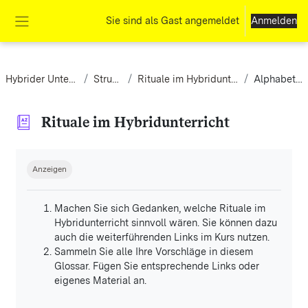
Zum Hauptinhalt
Sie sind als Gast angemeldet
Anmelden
Website-Übersicht
Hybrider Unterricht
Struktur
Rituale im Hybridunterricht
Alphabetisch
Rituale im Hybridunterricht
Abschlussbedingungen
Anzeigen
Machen Sie sich Gedanken, welche Rituale im
Hybridunterricht sinnvoll wären. Sie können dazu
auch die weiterführenden Links im Kurs nutzen.
Sammeln Sie alle Ihre Vorschläge in diesem
Glossar. Fügen Sie entsprechende Links oder
eigenes Material an.