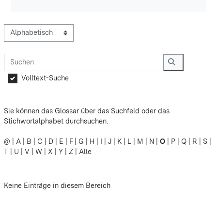
Sie können das Glossar über das Suchfeld oder das Stichwortalp
Suchen
Suchen
Volltext-Suche
Sie können das Glossar über das Suchfeld oder das
Stichwortalphabet durchsuchen.
@
|
A
|
B
|
C
|
D
|
E
|
F
|
G
|
H
|
I
|
J
|
K
|
L
|
M
|
N
|
O
|
P
|
Q
|
R
|
S
|
T
|
U
|
V
|
W
|
X
|
Y
|
Z
|
Alle
Keine Einträge in diesem Bereich