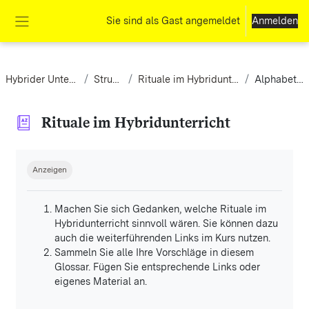
Zum Hauptinhalt
Sie sind als Gast angemeldet
Anmelden
Website-Übersicht
Hybrider Unterricht
Struktur
Rituale im Hybridunterricht
Alphabetisch
Rituale im Hybridunterricht
Abschlussbedingungen
Anzeigen
Machen Sie sich Gedanken, welche Rituale im
Hybridunterricht sinnvoll wären. Sie können dazu
auch die weiterführenden Links im Kurs nutzen.
Sammeln Sie alle Ihre Vorschläge in diesem
Glossar. Fügen Sie entsprechende Links oder
eigenes Material an.