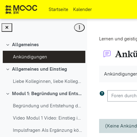
Zum Hauptinhalt
Startseite
Kalender
Lernen und geisti
Allgemeines
Einklappen
Ankü
Ankündigungen
Abschlussbedi
Allgemeines und Einstieg
Einklappen
Ankündigungen
Liebe Kolleginnen, liebe Kollegen, dies...
Foren durchs
Modul 1: Begründung und Entstehung
Einklappen
Begründung und Entstehung der neuen Bildungspl...
Video Modul 1 Video: Einstieg in die neuen Bi...
(Keine Ankünd
Impulsfragen Als Ergänzung können Sie Ihr Wisse...