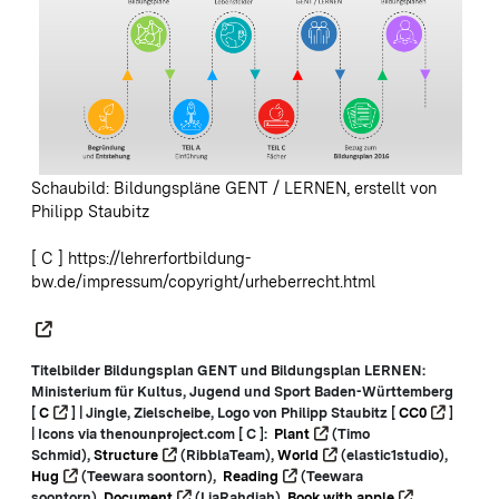
Schaubild: Bildungspläne GENT / LERNEN, erstellt von
Philipp Staubitz
[ C ]
https://lehrerfortbildung-
bw.de/impressum/copyright/urheberrecht.html
Titelbilder Bildungsplan GENT und Bildungsplan LERNEN:
Ministerium für Kultus, Jugend und Sport Baden-Württemberg
[
C
] | Jingle, Zielscheibe, Logo von Philipp Staubitz [
CC0
]
| Icons via thenounproject.com [ C ]:
Plant
(Timo
Schmid),
Structure
(RibblaTeam),
World
(elastic1studio),
Hug
(Teewara soontorn),
Reading
(Teewara
soontorn),
Document
(LiaRahdiah),
Book with apple